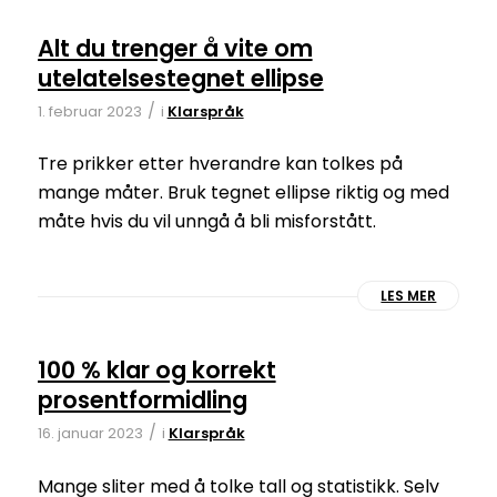
Alt du trenger å vite om
utelatelsestegnet ellipse
/
1. februar 2023
i
Klarspråk
Tre prikker etter hverandre kan tolkes på
mange måter. Bruk tegnet ellipse riktig og med
måte hvis du vil unngå å bli misforstått.
LES MER
100 % klar og korrekt
prosentformidling
/
16. januar 2023
i
Klarspråk
Mange sliter med å tolke tall og statistikk. Selv