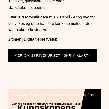
treffsikre, glassklare tekster etter
klarspråkprinsippene.
Etter kurset forstår dere hva klarspråk er og hvorfor
det virker, og dere har flere konkrete metoder dere
kan bruke i skrivingen.
2 timer | Digitalt eller fysisk
MER OM SKRIVEKURSET «SKRIV KLART»
Media error: Format(s) not supported or source(s) not found
Last ned fil: https://klartsagt.no/wp-content/uploads/Teaser-KF-foredrag-