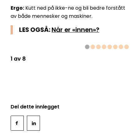
Ergo:
Kutt ned på ikke-ne og bli bedre forstått
av både mennesker og maskiner.
LES OGSÅ:
Når er «innen»?
1
2
3
4
1 av 8
Del dette innlegget