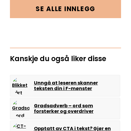
SE ALLE INNLEGG
Kanskje du også liker disse
Unngå at leseren skanner
teksten din i F-mønster
Gradsadverb – ord som
forsterker og overdriver
Opptatt av CTA i tekst? Gjør en